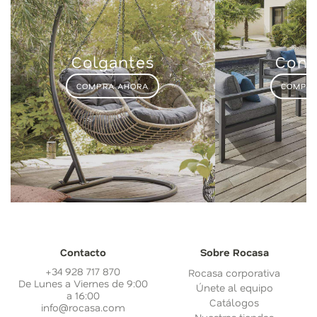
Colgantes
Conj
COMPRA AHORA
COMPRA
Contacto
Sobre Rocasa
+34 928 717 870
Rocasa corporativa
De Lunes a Viernes de 9:00
Únete al equipo
a 16:00
Catálogos
info@rocasa.com