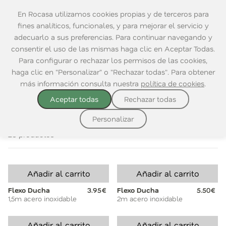
En Rocasa utilizamos cookies propias y de terceros para
fines analíticos, funcionales, y para mejorar el servicio y
adecuarlo a sus preferencias. Para continuar navegando y
consentir el uso de las mismas haga clic en Aceptar Todas.
Home
|
Baño
|
Accesorios
|
Mangos ducha
Para configurar o rechazar los permisos de las cookies,
haga clic en "Personalizar" o "Rechazar todas". Para obtener
ESCOBILLEROS
PAPELERAS
MANGOS DUCHA
BARRAS
más información consulta nuestra
política de cookies
.
Aceptar todas
Rechazar todas
Ordenar por:
Personalizar
20 productos
Añadir al carrito
Añadir al carrito
Flexo Ducha
3.95€
Flexo Ducha
5.50€
1,5m acero inoxidable
2m acero inoxidable
Añadir al carrito
Añadir al carrito