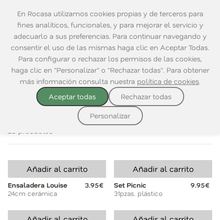
En Rocasa utilizamos cookies propias y de terceros para
fines analíticos, funcionales, y para mejorar el servicio y
adecuarlo a sus preferencias. Para continuar navegando y
consentir el uso de las mismas haga clic en Aceptar Todas.
Home
|
Mesa
|
Para Comer
|
Vajillas
Para configurar o rechazar los permisos de las cookies,
haga clic en "Personalizar" o "Rechazar todas". Para obtener
VER TODO
VAJILLAS
PLATOS
ENSALADERAS
BOWLS
más información consulta nuestra
política de cookies
.
Aceptar todas
Rechazar todas
Ordenar por:
Personalizar
28 productos
Añadir al carrito
Añadir al carrito
Ensaladera Louise
3.95€
Set Picnic
9.95€
24cm cerámica
31pzas. plástico
Añadir al carrito
Añadir al carrito