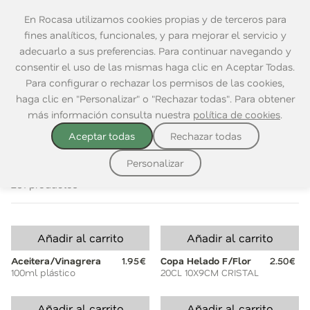
En Rocasa utilizamos cookies propias y de terceros para
fines analíticos, funcionales, y para mejorar el servicio y
adecuarlo a sus preferencias. Para continuar navegando y
consentir el uso de las mismas haga clic en Aceptar Todas.
Home
|
Mesa
|
Complementos Mesa
Para configurar o rechazar los permisos de las cookies,
haga clic en "Personalizar" o "Rechazar todas". Para obtener
VER TODO
ACEITERAS Y VINAGRERAS
SALEROS Y PIM
más información consulta nuestra
política de cookies
.
Aceptar todas
Rechazar todas
Ordenar por:
Personalizar
201 productos
Añadir al carrito
Añadir al carrito
Aceitera/Vinagrera
1.95€
Copa Helado F/Flor
2.50€
100ml plástico
20CL 10X9CM CRISTAL
Añadir al carrito
Añadir al carrito