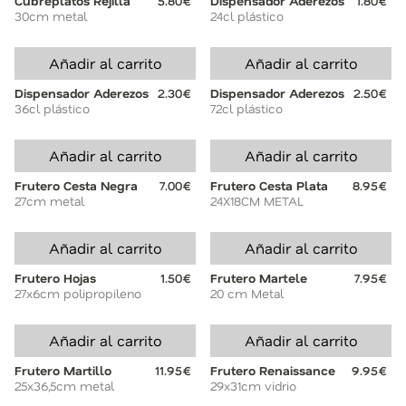
Cubreplatos Rejilla
5.80€
Dispensador Aderezos
1.80€
30cm metal
24cl plástico
Añadir al carrito
Añadir al carrito
Dispensador Aderezos
2.30€
Dispensador Aderezos
2.50€
36cl plástico
72cl plástico
Añadir al carrito
Añadir al carrito
Frutero Cesta Negra
7.00€
Frutero Cesta Plata
8.95€
27cm metal
24X18CM METAL
Añadir al carrito
Añadir al carrito
Frutero Hojas
1.50€
Frutero Martele
7.95€
27x6cm polipropileno
20 cm Metal
Añadir al carrito
Añadir al carrito
Frutero Martillo
11.95€
Frutero Renaissance
9.95€
25x36,5cm metal
29x31cm vidrio