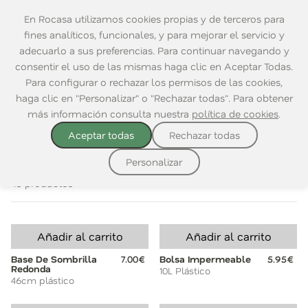
En Rocasa utilizamos cookies propias y de terceros para
fines analíticos, funcionales, y para mejorar el servicio y
adecuarlo a sus preferencias. Para continuar navegando y
consentir el uso de las mismas haga clic en Aceptar Todas.
Home
|
Playa
|
Todo para la playa
Para configurar o rechazar los permisos de las cookies,
haga clic en "Personalizar" o "Rechazar todas". Para obtener
VER TODO
TODO PARA LA PLAYA
HINCHABLES
INFANT
más información consulta nuestra
política de cookies
.
Aceptar todas
Rechazar todas
Ordenar por:
Personalizar
40 productos
Añadir al carrito
Añadir al carrito
Base De Sombrilla
7.00€
Bolsa Impermeable
5.95€
Redonda
10L Plástico
46cm plástico