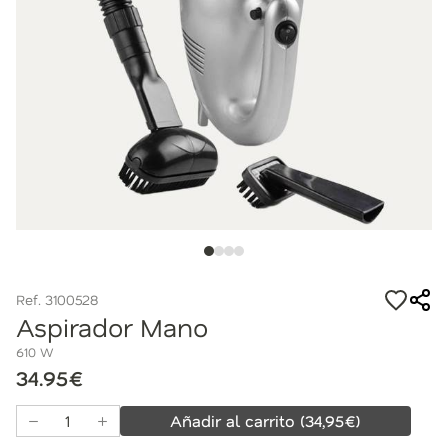
Ref. 3100528
Aspirador Mano
610 W
34.95€
Añadir al carrito
(
34,95
€)