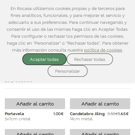
En Rocasa utilizamos cookies propias y de terceros para
fines analíticos, funcionales, y para mejorar el servicio y
adecuarlo a sus preferencias. Para continuar navegando y
consentir el uso de las mismas haga clic en Aceptar Todas.
Home
|
Decoración
|
Velas y Aromas
|
Portavelas
Para configurar o rechazar los permisos de las cookies,
haga clic en "Personalizar" o "Rechazar todas". Para obtener
VER TODO
VELAS
PORTAVELAS
FAROLES
AMBIENTAD
más información consulta nuestra
política de cookies
.
Aceptar todas
Rechazar todas
Ordenar por:
Personalizar
26 productos
Añadir al carrito
Añadir al carrito
Portavela
1.00€
Candelabro Jiling
3.50€
1.65€
5x7cm cristal
14cm metal
Añadir al carrito
Añadir al carrito