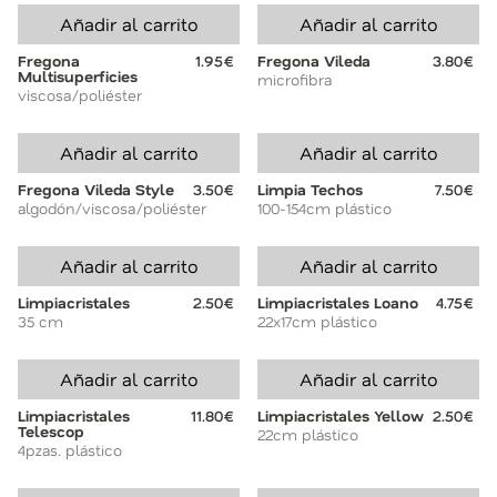
Añadir al carrito
Añadir al carrito
Fregona
1.95€
Fregona Vileda
3.80€
Multisuperficies
microfibra
viscosa/poliéster
Añadir al carrito
Añadir al carrito
Fregona Vileda Style
3.50€
Limpia Techos
7.50€
algodón/viscosa/poliéster
100-154cm plástico
Añadir al carrito
Añadir al carrito
Limpiacristales
2.50€
Limpiacristales Loano
4.75€
35 cm
22x17cm plástico
Añadir al carrito
Añadir al carrito
Limpiacristales
11.80€
Limpiacristales Yellow
2.50€
Telescop
22cm plástico
4pzas. plástico