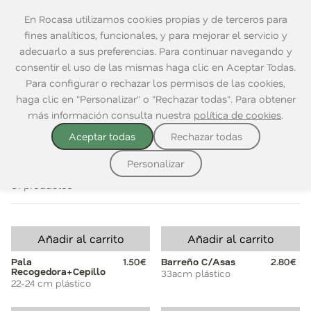
En Rocasa utilizamos cookies propias y de terceros para
fines analíticos, funcionales, y para mejorar el servicio y
adecuarlo a sus preferencias. Para continuar navegando y
consentir el uso de las mismas haga clic en Aceptar Todas.
Home
|
Ordenación
|
Limpieza
|
Cubos
Para configurar o rechazar los permisos de las cookies,
haga clic en "Personalizar" o "Rechazar todas". Para obtener
ER TODO
LAVADO Y PLANCHADO
TENDEDEROS
CUBOS
más información consulta nuestra
política de cookies
.
Aceptar todas
Rechazar todas
Ordenar por:
Personalizar
61 productos
Añadir al carrito
Añadir al carrito
Pala
1.50€
Barreño C/Asas
2.80€
Recogedora+Cepillo
33acm plástico
22-24 cm plástico