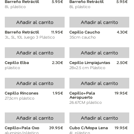
Barreño Retráctil
5.95€
Barreño Retráctil
5.95€
8L plástico
8L plástico
Añadir al carrito
Añadir al carrito
Barreño Retráctil
11.95€
Cepillo Caucho
4.30€
3L, 5L, 10L Juego 3 Plástico
35cm caucho
Añadir al carrito
Añadir al carrito
Cepillo Elba
2.30€
Cepillo Limpiajuntas
2.50€
plástico
28x2.5 cm Plástico
Añadir al carrito
Añadir al carrito
Cepillo Rincones
1.95€
Cepillo+Pala
19.95€
Aeropuerto
27,5cm plástico
26.67CM plástico
Añadir al carrito
Añadir al carrito
Cepillo+Pala Oxo
39.95€
Cubo C/Mopa Lena
19.95€
aluminio/plástico
4L plástico