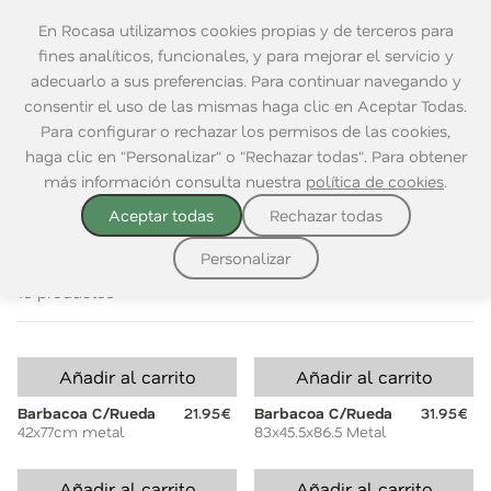
En Rocasa utilizamos cookies propias y de terceros para
fines analíticos, funcionales, y para mejorar el servicio y
adecuarlo a sus preferencias. Para continuar navegando y
consentir el uso de las mismas haga clic en Aceptar Todas.
Home
|
Terraza y Jardín
|
Barbacoa
Para configurar o rechazar los permisos de las cookies,
haga clic en "Personalizar" o "Rechazar todas". Para obtener
VER TODO
JARDÍN
BARBACOA
ILUMINACIÓN
WEBER
más información consulta nuestra
política de cookies
.
Aceptar todas
Rechazar todas
Ordenar por:
Personalizar
10 productos
Añadir al carrito
Añadir al carrito
Barbacoa C/Rueda
21.95€
Barbacoa C/Rueda
31.95€
42x77cm metal
83x45.5x86.5 Metal
Añadir al carrito
Añadir al carrito