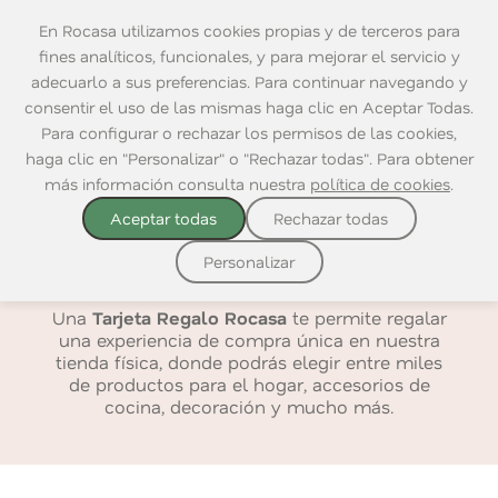
En Rocasa utilizamos cookies propias y de terceros para
fines analíticos, funcionales, y para mejorar el servicio y
adecuarlo a sus preferencias. Para continuar navegando y
consentir el uso de las mismas haga clic en Aceptar Todas.
Tarjeta Regalo Rocasa
Para configurar o rechazar los permisos de las cookies,
haga clic en "Personalizar" o "Rechazar todas". Para obtener
La idea perfecta para regalar
más información consulta nuestra
política de cookies
.
¿Buscas un
regalo práctico, flexible y útil
Aceptar todas
Rechazar todas
para esa persona especial? La
Tarjeta Regalo
Rocasa
es una opción ideal para sorprender
Personalizar
con libertad de elección.
Una
Tarjeta Regalo Rocasa
te permite regalar
una experiencia de compra única en nuestra
tienda física, donde podrás elegir entre miles
de productos para el hogar, accesorios de
cocina, decoración y mucho más.