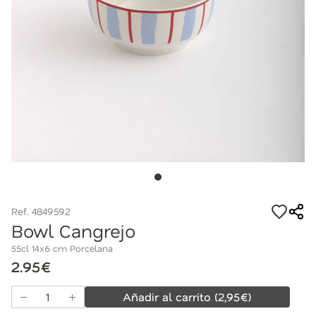
Ref. 4849592
Bowl Cangrejo
55cl 14x6 cm Porcelana
2.95€
Añadir al carrito
(
2,95
€)