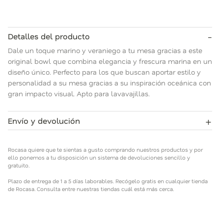
-
Detalles del producto
Dale un toque marino y veraniego a tu mesa gracias a este
original bowl que combina elegancia y frescura marina en un
diseño único. Perfecto para los que buscan aportar estilo y
personalidad a su mesa gracias a su inspiración oceánica con
gran impacto visual. Apto para lavavajillas.
+
Envío y devolución
Rocasa quiere que te sientas a gusto comprando nuestros
productos y por ello ponemos a tu disposición un sistema de
Rocasa quiere que te sientas a gusto comprando nuestros productos y por
devoluciones sencillo y gratuito.
ello ponemos a tu disposición un sistema de devoluciones sencillo y
gratuito.
Plazo de entrega de 1 a 5 días laborables. Recógelo gratis en
Plazo de entrega de 1 a 5 días laborables. Recógelo gratis en cualquier tienda
cualquier tienda de Rocasa. Consulta entre nuestras tiendas
de Rocasa. Consulta entre nuestras tiendas cuál está más cerca.
cuál está más cerca.