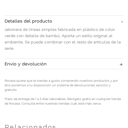
-
Detalles del producto
Jabonera de líneas simples fabricada en plástico de color
verde con detalle de bambú. Aporta un estilo original al
ambiente. Se puede combinar con el resto de artículos de la
serie.
+
Envío y devolución
Rocasa quiere que te sientas a gusto comprando nuestros
productos y por ello ponemos a tu disposición un sistema de
Rocasa quiere que te sientas a gusto comprando nuestros productos y por
devoluciones sencillo y gratuito.
ello ponemos a tu disposición un sistema de devoluciones sencillo y
gratuito.
Plazo de entrega de 1 a 5 días laborables. Recógelo gratis en
Plazo de entrega de 1 a 5 días laborables. Recógelo gratis en cualquier tienda
cualquier tienda de Rocasa. Consulta entre nuestras tiendas
de Rocasa. Consulta entre nuestras tiendas cuál está más cerca.
cuál está más cerca.
Relacionados