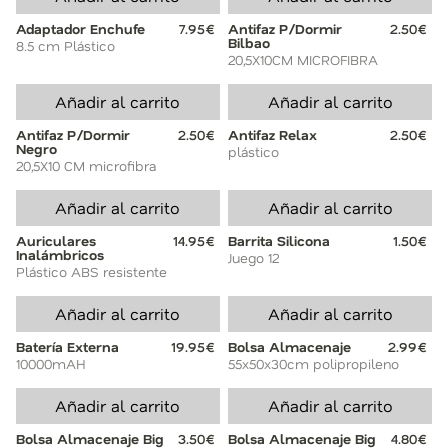
Adaptador Enchufe
7.95€
Antifaz P/Dormir
2.50€
Bilbao
8.5 cm Plástico
20,5X10CM MICROFIBRA
Añadir al carrito
Añadir al carrito
Antifaz P/Dormir
2.50€
Antifaz Relax
2.50€
Negro
plástico
20,5X10 CM microfibra
Añadir al carrito
Añadir al carrito
Auriculares
14.95€
Barrita Silicona
1.50€
Inalámbricos
Juego 12
Plástico ABS resistente
Añadir al carrito
Añadir al carrito
Batería Externa
19.95€
Bolsa Almacenaje
2.99€
10000mAH
55x50x30cm polipropileno
Añadir al carrito
Añadir al carrito
Bolsa Almacenaje Big
3.50€
Bolsa Almacenaje Big
4.80€