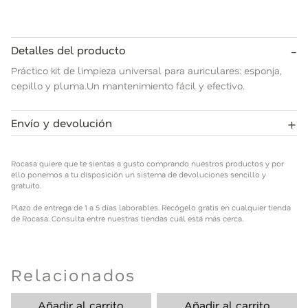
-
Detalles del producto
Práctico kit de limpieza universal para auriculares: esponja,
cepillo y pluma.Un mantenimiento fácil y efectivo.
+
Envío y devolución
Rocasa quiere que te sientas a gusto comprando nuestros
productos y por ello ponemos a tu disposición un sistema de
Rocasa quiere que te sientas a gusto comprando nuestros productos y por
devoluciones sencillo y gratuito.
ello ponemos a tu disposición un sistema de devoluciones sencillo y
gratuito.
Plazo de entrega de 1 a 5 días laborables. Recógelo gratis en
Plazo de entrega de 1 a 5 días laborables. Recógelo gratis en cualquier tienda
cualquier tienda de Rocasa. Consulta entre nuestras tiendas
de Rocasa. Consulta entre nuestras tiendas cuál está más cerca.
cuál está más cerca.
Relacionados
Añadir al carrito
Añadir al carrito