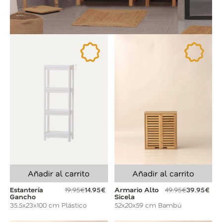
Añadir al carrito
Añadir al carrito
Estantería
19.95€
14.95€
Armario Alto
49.95€
39.95€
Gancho
Sicela
35.5x23x100 cm Plástico
52x20x59 cm Bambú