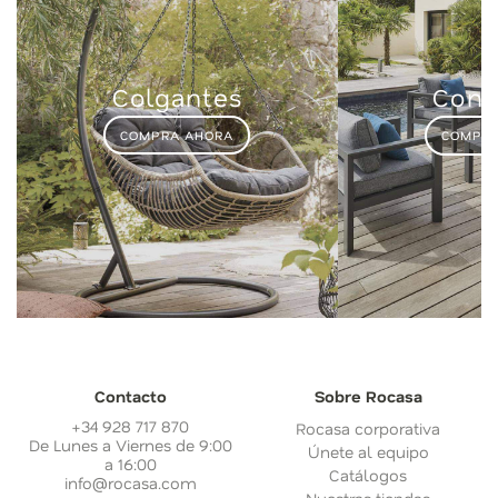
Colgantes
Conj
COMPRA AHORA
COMPRA
Contacto
Sobre Rocasa
+34 928 717 870
Rocasa corporativa
De Lunes a Viernes de 9:00
Únete al equipo
a 16:00
Catálogos
info@rocasa.com