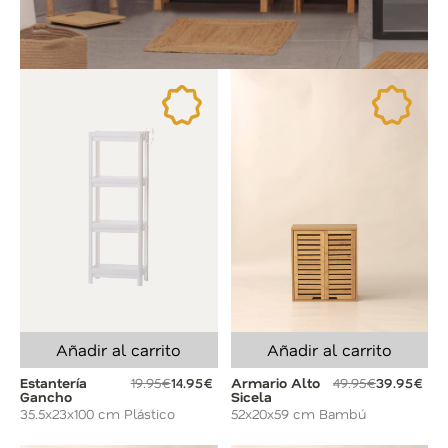
Añadir al carrito
Añadir al carrito
Estantería
19.95€
14.95€
Armario Alto
49.95€
39.95€
Gancho
Sicela
35.5x23x100 cm Plástico
52x20x59 cm Bambú