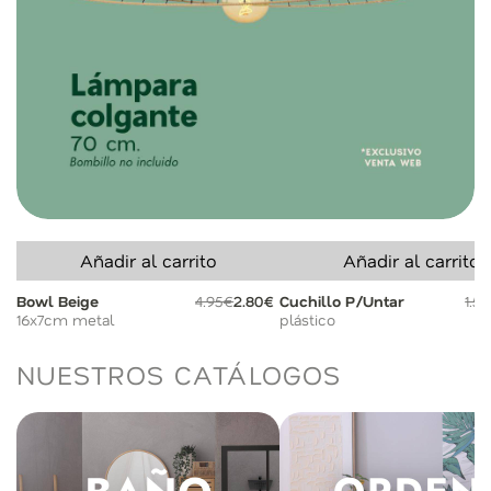
Añadir al carrito
Añadir al carrito
Bowl Beige
4.95€
2.80€
Cuchillo P/Untar
1.5
16x7cm metal
plástico
NUESTROS CATÁLOGOS