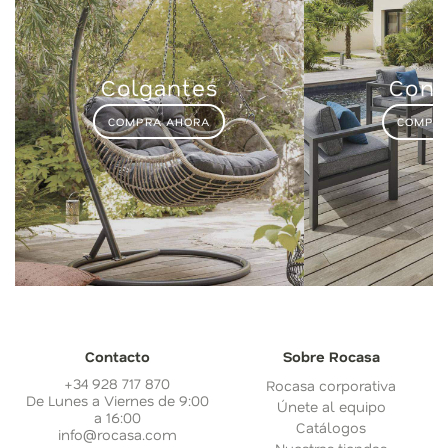
Colgantes
Conj
COMPRA AHORA
COMPRA
Contacto
Sobre Rocasa
+34 928 717 870
Rocasa corporativa
De Lunes a Viernes de 9:00
Únete al equipo
a 16:00
Catálogos
info@rocasa.com