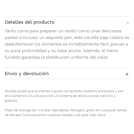
-
Detalles del producto
Tanto como para preparar un risotto como unas deliciosas
pastas o incluso, un exquisito pan, esta cocotte baja clásica es
ideal.Remover los alimentos es increíblemente fácil gracias a
su poca profundidad y su base ancha. Además, el hierro
fundido garantiza la distribución uniforme del calor.
+
Envío y devolución
Rocasa quiere que te sientas a gusto comprando nuestros
productos y por ello ponemos a tu disposición un sistema de
Rocasa quiere que te sientas a gusto comprando nuestros productos y por
devoluciones sencillo y gratuito.
ello ponemos a tu disposición un sistema de devoluciones sencillo y
gratuito.
Plazo de entrega de 1 a 5 días laborables. Recógelo gratis en
Plazo de entrega de 1 a 5 días laborables. Recógelo gratis en cualquier tienda
cualquier tienda de Rocasa. Consulta entre nuestras tiendas
de Rocasa. Consulta entre nuestras tiendas cuál está más cerca.
cuál está más cerca.