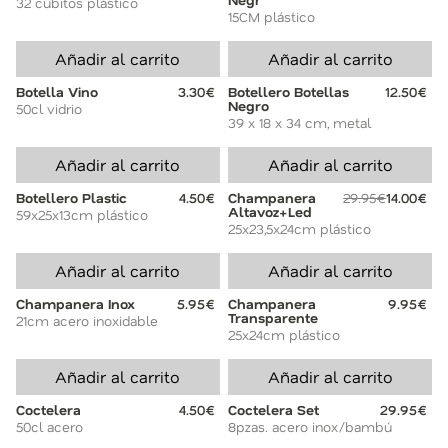
32 cubitos plástico
15CM plástico
Añadir al carrito
Añadir al carrito
Botella Vino
3.30€
Botellero Botellas
12.50€
Negro
50cl vidrio
39 x 18 x 34 cm, metal
Añadir al carrito
Añadir al carrito
Botellero Plastic
4.50€
Champanera
29.95€
14.00€
Altavoz+Led
59x25x13cm plástico
25x23,5x24cm plástico
Añadir al carrito
Añadir al carrito
Champanera Inox
5.95€
Champanera
9.95€
Transparente
21cm acero inoxidable
25x24cm plástico
Añadir al carrito
Añadir al carrito
Coctelera
4.50€
Coctelera Set
29.95€
50cl acero
8pzas. acero inox/bambú