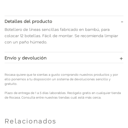
-
Detalles del producto
Botellero de líneas sencillas fabricado en bambú, para
colocar 12 botellas. Fácil de montar. Se recomienda limpiar
con un paño húmedo.
+
Envío y devolución
Rocasa quiere que te sientas a gusto comprando nuestros
productos y por ello ponemos a tu disposición un sistema de
Rocasa quiere que te sientas a gusto comprando nuestros productos y por
devoluciones sencillo y gratuito.
ello ponemos a tu disposición un sistema de devoluciones sencillo y
gratuito.
Plazo de entrega de 1 a 5 días laborables. Recógelo gratis en
Plazo de entrega de 1 a 5 días laborables. Recógelo gratis en cualquier tienda
cualquier tienda de Rocasa. Consulta entre nuestras tiendas
de Rocasa. Consulta entre nuestras tiendas cuál está más cerca.
cuál está más cerca.
Relacionados