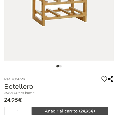
Ref. 4014729
Botellero
35x24x47cm bambú
24.95€
Añadir al carrito
(
24,95
€)