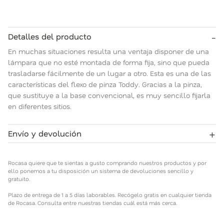
-
Detalles del producto
En muchas situaciones resulta una ventaja disponer de una
lámpara que no esté montada de forma fija, sino que pueda
trasladarse fácilmente de un lugar a otro. Esta es una de las
características del flexo de pinza Toddy. Gracias a la pinza,
que sustituye a la base convencional, es muy sencillo fijarla
en diferentes sitios.
+
Envío y devolución
Rocasa quiere que te sientas a gusto comprando nuestros
productos y por ello ponemos a tu disposición un sistema de
Rocasa quiere que te sientas a gusto comprando nuestros productos y por
devoluciones sencillo y gratuito.
ello ponemos a tu disposición un sistema de devoluciones sencillo y
gratuito.
Plazo de entrega de 1 a 5 días laborables. Recógelo gratis en
Plazo de entrega de 1 a 5 días laborables. Recógelo gratis en cualquier tienda
cualquier tienda de Rocasa. Consulta entre nuestras tiendas
de Rocasa. Consulta entre nuestras tiendas cuál está más cerca.
cuál está más cerca.