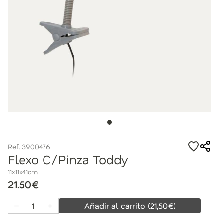
Ref. 3900476
Flexo C/Pinza Toddy
11x11x41cm
21.50€
Añadir al carrito
(
21,50
€)