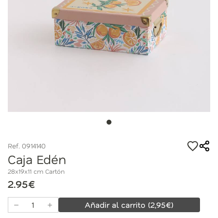
Ref. 0914140
Caja Edén
28x19x11 cm Cartón
2.95€
Añadir al carrito
(
2,95
€)