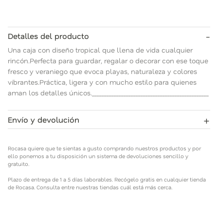
-
Detalles del producto
Una caja con diseño tropical que llena de vida cualquier
rincón.Perfecta para guardar, regalar o decorar con ese toque
fresco y veraniego que evoca playas, naturaleza y colores
vibrantes.Práctica, ligera y con mucho estilo para quienes
aman los detalles únicos.________________________________________________
+
Envío y devolución
Rocasa quiere que te sientas a gusto comprando nuestros
productos y por ello ponemos a tu disposición un sistema de
Rocasa quiere que te sientas a gusto comprando nuestros productos y por
devoluciones sencillo y gratuito.
ello ponemos a tu disposición un sistema de devoluciones sencillo y
gratuito.
Plazo de entrega de 1 a 5 días laborables. Recógelo gratis en
Plazo de entrega de 1 a 5 días laborables. Recógelo gratis en cualquier tienda
cualquier tienda de Rocasa. Consulta entre nuestras tiendas
de Rocasa. Consulta entre nuestras tiendas cuál está más cerca.
cuál está más cerca.