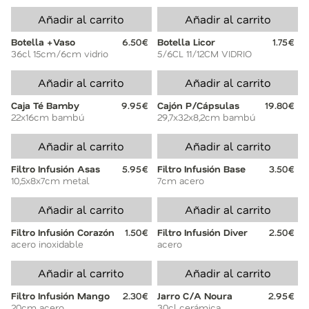
Añadir al carrito
Añadir al carrito
Botella +Vaso
6.50€
Botella Licor
1.75€
36cl 15cm/6cm vidrio
5/6CL 11/12CM VIDRIO
Añadir al carrito
Añadir al carrito
Caja Té Bamby
9.95€
Cajón P/Cápsulas
19.80€
22x16cm bambú
29,7x32x8,2cm bambú
Añadir al carrito
Añadir al carrito
Filtro Infusión Asas
5.95€
Filtro Infusión Base
3.50€
10,5x8x7cm metal
7cm acero
Añadir al carrito
Añadir al carrito
Filtro Infusión Corazón
1.50€
Filtro Infusión Diver
2.50€
acero inoxidable
acero
Añadir al carrito
Añadir al carrito
Filtro Infusión Mango
2.30€
Jarro C/A Noura
2.95€
20cm acero
30cl cerámica