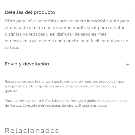
-
Detalles del producto
Filtro para infusiones fabricado en acero inoxidable, apto para
el contacto directo con los alimentos.Es ideal para mezclar
distintas variedades y así disfrutar de sabores más
intensos.Incluye cadena con gancho para facilitar colocar en
la taza.
+
Envío y devolución
Rocasa quiere que te sientas a gusto comprando nuestros
productos y por ello ponemos a tu disposición un sistema de
Rocasa quiere que te sientas a gusto comprando nuestros productos y por
devoluciones sencillo y gratuito.
ello ponemos a tu disposición un sistema de devoluciones sencillo y
gratuito.
Plazo de entrega de 1 a 5 días laborables. Recógelo gratis en
Plazo de entrega de 1 a 5 días laborables. Recógelo gratis en cualquier tienda
cualquier tienda de Rocasa. Consulta entre nuestras tiendas
de Rocasa. Consulta entre nuestras tiendas cuál está más cerca.
cuál está más cerca.
Relacionados