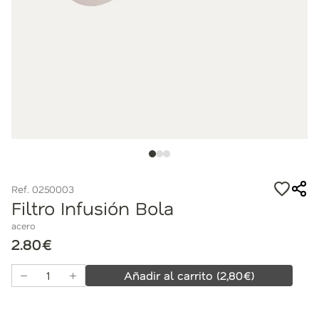
Ref. 0250003
Filtro Infusión Bola
acero
2.80€
Añadir al carrito
(
2,80
€)