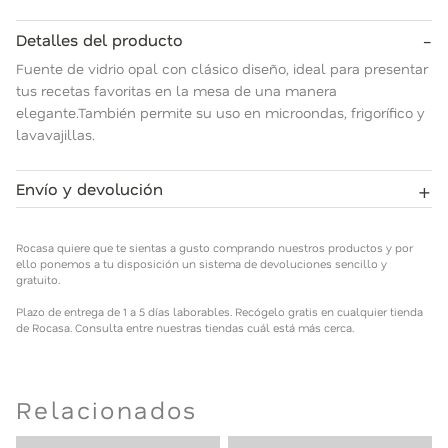
-
Detalles del producto
Fuente de vidrio opal con clásico diseño, ideal para presentar
tus recetas favoritas en la mesa de una manera
elegante.También permite su uso en microondas, frigorífico y
lavavajillas.
+
Envío y devolución
Rocasa quiere que te sientas a gusto comprando nuestros
productos y por ello ponemos a tu disposición un sistema de
Rocasa quiere que te sientas a gusto comprando nuestros productos y por
devoluciones sencillo y gratuito.
ello ponemos a tu disposición un sistema de devoluciones sencillo y
gratuito.
Plazo de entrega de 1 a 5 días laborables. Recógelo gratis en
Plazo de entrega de 1 a 5 días laborables. Recógelo gratis en cualquier tienda
cualquier tienda de Rocasa. Consulta entre nuestras tiendas
de Rocasa. Consulta entre nuestras tiendas cuál está más cerca.
cuál está más cerca.
Relacionados