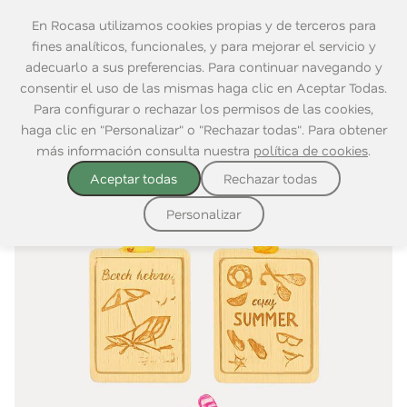
En Rocasa utilizamos cookies propias y de terceros para
fines analíticos, funcionales, y para mejorar el servicio y
adecuarlo a sus preferencias. Para continuar navegando y
consentir el uso de las mismas haga clic en Aceptar Todas.
Complementos
Bandejas y Manteles
Home
|
Mesa
|
|
Para configurar o rechazar los permisos de las cookies,
Mesa
individual
haga clic en "Personalizar" o "Rechazar todas". Para obtener
más información consulta nuestra
política de cookies
.
Aceptar todas
Rechazar todas
Personalizar