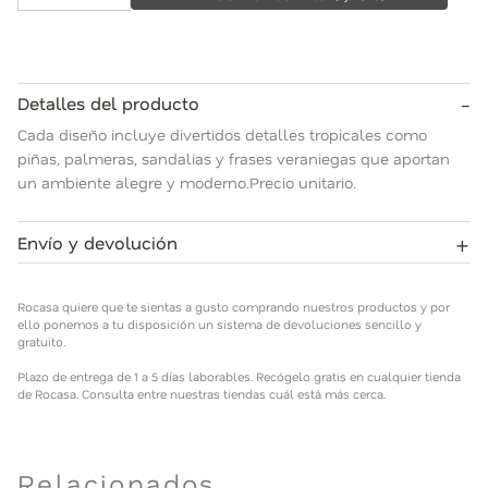
-
Detalles del producto
Cada diseño incluye divertidos detalles tropicales como
piñas, palmeras, sandalias y frases veraniegas que aportan
un ambiente alegre y moderno.Precio unitario.
+
Envío y devolución
Rocasa quiere que te sientas a gusto comprando nuestros
productos y por ello ponemos a tu disposición un sistema de
Rocasa quiere que te sientas a gusto comprando nuestros productos y por
devoluciones sencillo y gratuito.
ello ponemos a tu disposición un sistema de devoluciones sencillo y
gratuito.
Plazo de entrega de 1 a 5 días laborables. Recógelo gratis en
Plazo de entrega de 1 a 5 días laborables. Recógelo gratis en cualquier tienda
cualquier tienda de Rocasa. Consulta entre nuestras tiendas
de Rocasa. Consulta entre nuestras tiendas cuál está más cerca.
cuál está más cerca.
Relacionados