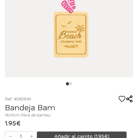
Ref. 4040954
Bandeja Bam
19x11cm Fibra de bambú
1.95€
Añadir al carrito
(
1,95
€)