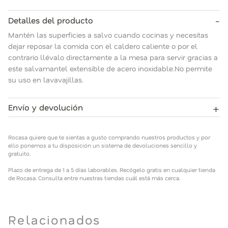
-
Detalles del producto
Mantén las superficies a salvo cuando cocinas y necesitas
dejar reposar la comida con el caldero caliente o por el
contrario llévalo directamente a la mesa para servir gracias a
este salvamantel extensible de acero inoxidable.No permite
su uso en lavavajillas.
+
Envío y devolución
Rocasa quiere que te sientas a gusto comprando nuestros
productos y por ello ponemos a tu disposición un sistema de
Rocasa quiere que te sientas a gusto comprando nuestros productos y por
devoluciones sencillo y gratuito.
ello ponemos a tu disposición un sistema de devoluciones sencillo y
gratuito.
Plazo de entrega de 1 a 5 días laborables. Recógelo gratis en
Plazo de entrega de 1 a 5 días laborables. Recógelo gratis en cualquier tienda
cualquier tienda de Rocasa. Consulta entre nuestras tiendas
de Rocasa. Consulta entre nuestras tiendas cuál está más cerca.
cuál está más cerca.
Relacionados